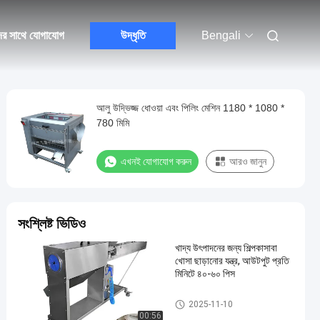
ের সাথে যোগাযোগ
উদ্ধৃতি
Bengali
আলু উদ্ভিজ্জ ধোওয়া এবং পিলিং মেশিন 1180 * 1080 *
780 মিমি
এখনই যোগাযোগ করুন
আরও জানুন
সংশ্লিষ্ট ভিডিও
খাদ্য উৎপাদনের জন্য শিল্পকাসাবা
খোসা ছাড়ানোর যন্ত্র, আউটপুট প্রতি
মিনিটে ৪০-৬০ পিস
ফল এবং সবজি Peeler মেশিন
2025-11-10
00:56