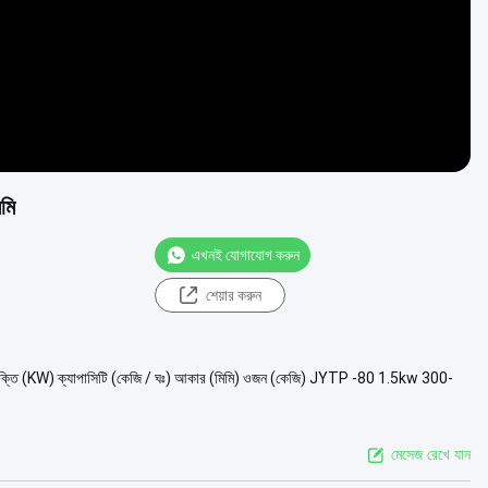
মি
এখনই যোগাযোগ করুন
শেয়ার করুন
শক্তি (KW) ক্যাপাসিটি (কেজি / ঘঃ) আকার (মিমি) ওজন (কেজি) JYTP -80 1.5kw 300-
মেসেজ রেখে যান