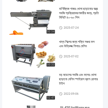
বাণিজ্যিক গাজর খোসা ছাড়ানোর যন্ত্র
সবজি প্রক্রিয়াকরণকারীর জন্য, প্রতি
মিনিটে ৪০-৬০ পিস
ফল এবং সবজি Peeler মেশিন
2025-07-24
00:34
খাদ্য শিল্পের জন্য শক্তি সঞ্চয় ফল
এবং উদ্ভিজ্জ পিলার মেশিন
ফল এবং সবজি Peeler মেশিন
2025-07-02
00:33
বড় মডেলের সবজি এবং ফলের খোসা
ছাড়ানো মেশিন স্পাইরাল ব্রাশ রোলার
টাইপ
ফল এবং সবজি Peeler মেশিন
2022-09-06
02:47
JY-420 ইন্ডাস্ট্রিয়াল মাংস