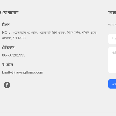
ুত যোগাযোগ
আমা
ঠিকানা
আমাদে
NO.3, ওয়েনজিয়ান এর রোড, ওয়েনবিয়ান শিল্প এলাকা, শিকি টাউন, পানিউ এরিয়া,
গুয়াংঝো, 511450
টেলিফোন
86--37201995
ই-মেইল
knutty@jiuyingffoma.com
আম