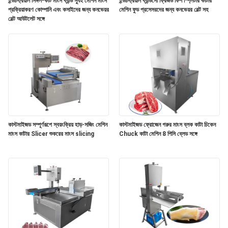
ইন্ডাস্ট্রিয়াল সিঙ্গল-কাট মাংস ব্যান্ড স্যুই মেশিন মাংস
ইন্ডাস্ট্রিয়াল ব্যান্ডসো ফ্রিজড ফিশ স্প্লিটার কাটার
উদ্ধৃতি
প্রক্রিয়াকরণ কোম্পানি এবং কসাইদের জন্য কনভেয়র
মেশিন ফুড প্রসেসরদের জন্য কনভেয়র বেল্ট সহ
বেল্ট আউটলেট সঙ্গে
অনুরোধ
করুন
সাইট
ম্যাপ
গোপনীয়তা
কাস্টমাইজড সম্পূর্ণরূপে স্বয়ংক্রিয় হাড়-সজিং মেশিন
কাস্টমাইজড ফ্রোজেন গরুর মাংস ব্লক কাটা চিকেন
মাংস কাটার Slicer শুকরের মাংস slicing
Chuck কাটা মেশিন 8 পিসি ব্লেড সঙ্গে
নীতি