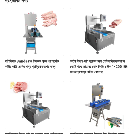
প্রস্তাবিত পণ্য
পরিদর্শন
গুণমান
নিয়ন্ত্রণ
আমাদের
সাথে
বাণিজ্যিক Bandsaw ফ্রিজড শূকর পা অর্ধেক
অটো সিঙ্গল-কাট ব্যান্ডসওয়ার মেশিন ফ্রিজড মাংস
কাটার কাটা মেশিন খাদ্য প্রক্রিয়াকরণের জন্য
কেটে গরুর মাংসের রোল কিউব স্টেক 1-200 মিমি
যোগাযোগ
সামঞ্জস্যযোগ্য কাটার বেধ সহ
খবর
মামলা
একটি