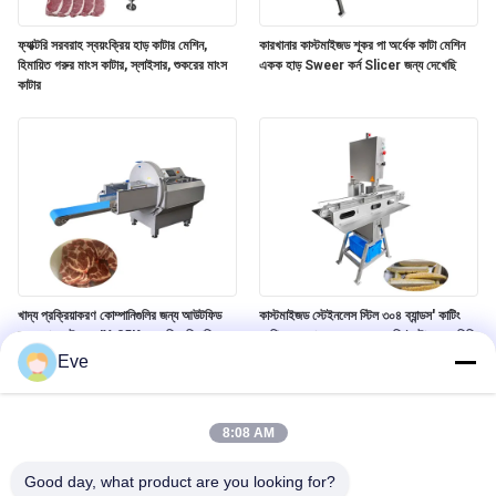
ফ্যাক্টরি সরবরাহ স্বয়ংক্রিয় হাড় কাটার মেশিন,
কারখানার কাস্টমাইজড শূকর পা অর্ধেক কাটা মেশিন
হিমায়িত গরুর মাংস কাটার, স্লাইসার, শুকরের মাংস
একক হাড় Sweer কর্ন Slicer জন্য দেখেছি
কাটার
খাদ্য প্রক্রিয়াকরণ কোম্পানিগুলির জন্য আউটফিড
কাস্টমাইজড স্টেইনলেস স্টিল ৩০৪ ব্যান্ডস' কাটিং
কনভেয়ার বেল্ট সহ JY-25K অনুভূমিক হিমায়িত
মেশিন, ক্ষমতা ১০০০-২০০০ কেজি/ঘণ্টা এবং ৫মিমি
মাংস স্লাইসার মেশিন
ওয়ার্কিং টেবিল সহ
Eve
8:08 AM
Good day, what product are you looking for?