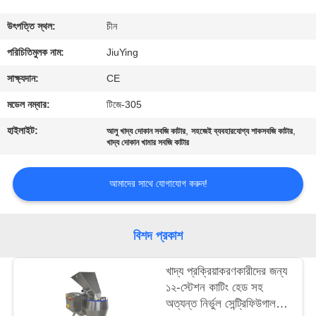
পরিদর্শন
উৎপত্তি স্থল:
চীন
গুণমান
পরিচিতিমুলক নাম:
JiuYing
নিয়ন্ত্রণ
সাক্ষ্যদান:
CE
মডেল নম্বার:
টিজে-305
আমাদের
হাইলাইট:
,
,
আলু খাদ্য দোকান সবজি কাটার
সহজেই ব্যবহারযোগ্য শাকসবজি কাটার
সাথে
খাদ্য দোকান খামার সবজি কাটার
যোগাযোগ
আমাদের সাথে যোগাযোগ করুন!
খবর
বিশদ প্রকাশ
মামলা
খাদ্য প্রক্রিয়াকরণকারীদের জন্য
১২-স্টেশন কাটিং হেড সহ
একটি
অত্যন্ত নির্ভুল সেন্ট্রিফিউগাল