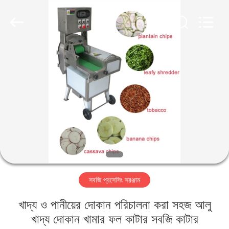
Guangzhou
Jiuying
Food
Machinery
Co.,Ltd.
All
Rights
Reserved.
বাড়ি
পণ্য
ভিআর
শো
আমাদের
সবজি প্রসেসিং সরঞ্জাম
সম্বন্ধে
খাদ্য ও পানীয়ের দোকান পরিচালনা করা সহজ আলু
কারখানা
খাদ্য দোকান খামার ফল কাটার সবজি কাটার