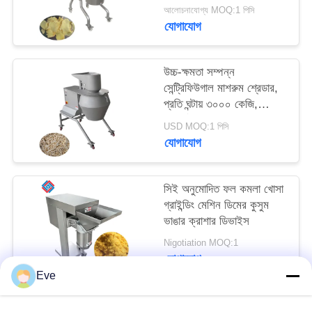
আদা স্লাইসার ১০০০ কেজি/
উদ্ধৃতি
আলোচনাযোগ্য MOQ:1 পিসি
ঘণ্টা
যোগাযোগ
অনুরোধ
করুন
উচ্চ-ক্ষমতা সম্পন্ন
সেন্ট্রিফিউগাল মাশরুম শ্রেডার,
সাইট
প্রতি ঘন্টায় ৩০০০ কেজি,
পরিবর্তনযোগ্য কাটিং হেডগুলির
ম্যাপ
USD MOQ:1 পিসি
সম্পূর্ণ পরিসর সহ
যোগাযোগ
গোপনীয়তা
সিই অনুমোদিত ফল কমলা খোসা
নীতি
গ্রাইন্ডিং মেশিন ডিমের কুসুম
ভাঙার ক্রাশার ডিভাইস
Nigotiation MOQ:1
যোগাযোগ
Eve