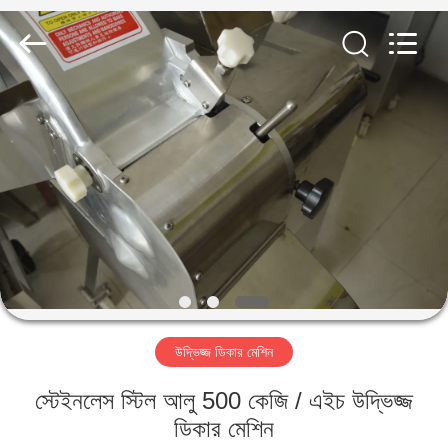
Guangzhou
Jiuying
Food
Machinery
Co.,Ltd.
All
Rights
Reserved.
বাড়ি
পণ্য
ভিআর
শো
আমাদের
উদ্ভিজ্জ ডিকার মেশিন
সম্বন্ধে
স্টেইনলেস স্টিল আলু 500 কেজি / এইচ উদ্ভিজ্জ
কারখানা
ডিকার মেশিন