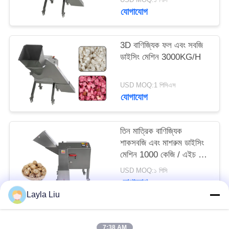
উদ্ধৃতি
যোগাযোগ
অনুরোধ
করুন
3D বাণিজ্যিক ফল এবং সবজি
ডাইসিং মেশিন 3000KG/H
সাইট
USD MOQ:1 পিসিএস
ম্যাপ
যোগাযোগ
গোপনীয়তা
তিন মাত্রিক বাণিজ্যিক
শাকসবজি এবং মাশরুম ডাইসিং
নীতি
মেশিন 1000 কেজি / এইচ বড়
ইনলেট সঙ্গে
USD MOQ:১ পিসি
যোগাযোগ
Layla Liu
সব
7:38 AM