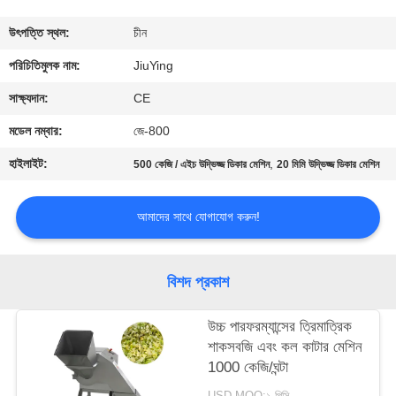
পরিদর্শন
উৎপত্তি স্থল:
চীন
গুণমান
পরিচিতিমুলক নাম:
JiuYing
নিয়ন্ত্রণ
সাক্ষ্যদান:
CE
মডেল নম্বার:
জে-800
আমাদের
হাইলাইট:
,
500 কেজি / এইচ উদ্ভিজ্জ ডিকার মেশিন
20 মিমি উদ্ভিজ্জ ডিকার মেশিন
সাথে
যোগাযোগ
আমাদের সাথে যোগাযোগ করুন!
খবর
বিশদ প্রকাশ
মামলা
উচ্চ পারফরম্যান্সের ত্রিমাত্রিক
শাকসবজি এবং কল কাটার মেশিন
1000 কেজি/ঘন্টা
একটি
USD MOQ:১ পিসি