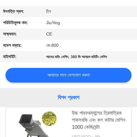
পরিদর্শন
উৎপত্তি স্থল:
চীন
গুণমান
পরিচিতিমুলক নাম:
JiuYing
নিয়ন্ত্রণ
সাক্ষ্যদান:
CE
মডেল নম্বার:
জে-800
আমাদের
হাইলাইট:
,
আমের ডাইং মেশিন
380 ভি আনারস ডাইটিং মেশিন
সাথে
যোগাযোগ
আমাদের সাথে যোগাযোগ করুন!
খবর
বিশদ প্রকাশ
মামলা
উচ্চ পারফরম্যান্সের ত্রিমাত্রিক
শাকসবজি এবং কল কাটার মেশিন
1000 কেজি/ঘন্টা
একটি
USD MOQ:১ পিসি