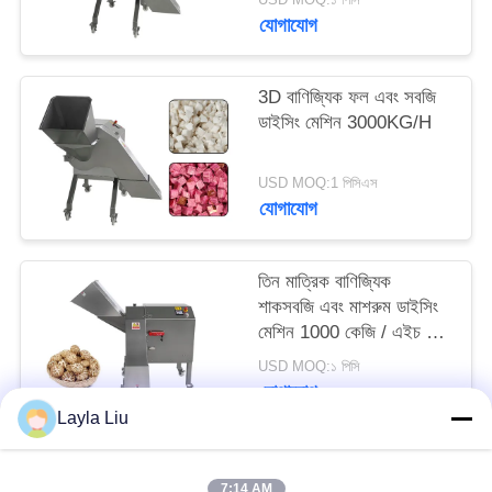
উদ্ধৃতি
যোগাযোগ
অনুরোধ
করুন
3D বাণিজ্যিক ফল এবং সবজি
ডাইসিং মেশিন 3000KG/H
সাইট
USD MOQ:1 পিসিএস
ম্যাপ
যোগাযোগ
গোপনীয়তা
তিন মাত্রিক বাণিজ্যিক
শাকসবজি এবং মাশরুম ডাইসিং
নীতি
মেশিন 1000 কেজি / এইচ বড়
ইনলেট সঙ্গে
USD MOQ:১ পিসি
যোগাযোগ
Layla Liu
সব
7:14 AM