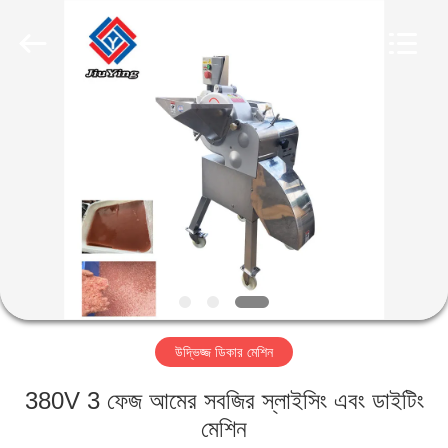
Guangzhou
Jiuying
Food
Machinery
Co.,Ltd.
All
Rights
Reserved.
বাড়ি
পণ্য
ভিআর
শো
আমাদের
উদ্ভিজ্জ ডিকার মেশিন
সম্বন্ধে
380V 3 ফেজ আমের সবজির স্লাইসিং এবং ডাইটিং
কারখানা
মেশিন