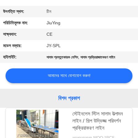
পরিদর্শন
উৎপত্তি স্থল:
চীন
গুণমান
পরিচিতিমুলক নাম:
JiuYing
নিয়ন্ত্রণ
সাক্ষ্যদান:
CE
মডেল নম্বার:
JY-SPL
আমাদের
হাইলাইট:
,
সালাদ প্রস্তুতকারক মেশিন
সালাদ প্রক্রিয়াজাতকরণ লাইন
সাথে
যোগাযোগ
আমাদের সাথে যোগাযোগ করুন!
খবর
বিশদ প্রকাশ
মামলা
স্টেইনলেস স্টিল সালাদ উত্পাদন
লাইন / শিল্প উদ্ভিজ্জ পরিদর্শন
প্রক্রিয়াকরণ লাইন
একটি
আলোচনাযোগ্য MOQ:1PCS