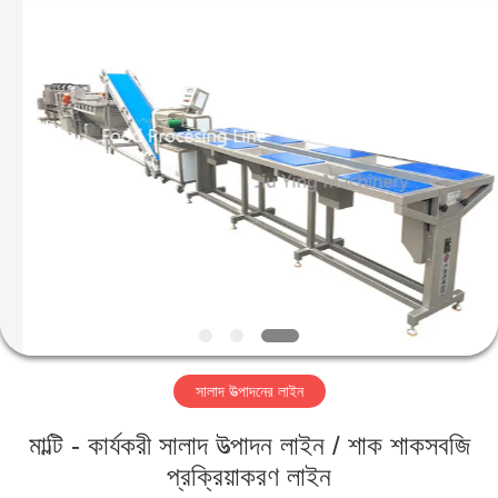
Guangzhou
Jiuying
Food
Machinery
Co.,Ltd.
All
Rights
Reserved.
বাড়ি
পণ্য
ভিআর
শো
আমাদের
সালাদ উত্পাদনের লাইন
সম্বন্ধে
মাল্টি - কার্যকরী সালাদ উত্পাদন লাইন / শাক শাকসবজি
কারখানা
প্রক্রিয়াকরণ লাইন