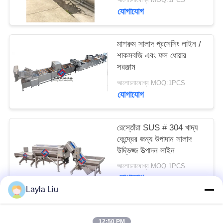
উদ্ধৃতি
যোগাযোগ
অনুরোধ
করুন
মাশরুম সালাদ প্রসেসিং লাইন /
শাকসবজি এবং ফল ধোয়ার
সরঞ্জাম
সাইট
আলোচনাযোগ্য MOQ:1PCS
ম্যাপ
যোগাযোগ
গোপনীয়তা
রেস্তোঁরা SUS # 304 খাদ্য
কেন্দ্রের জন্য উপাদান সালাদ
নীতি
উদ্ভিজ্জ উত্পাদন লাইন
আলোচনাযোগ্য MOQ:1PCS
যোগাযোগ
Layla Liu
সব
12:50 PM