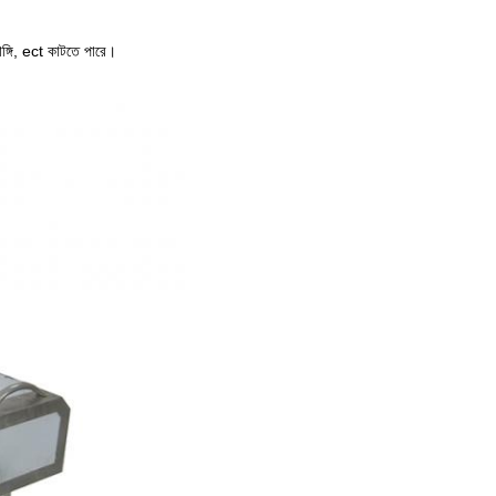
াঙ্গি, ect কাটতে পারে।