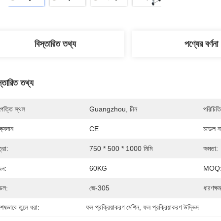
বিস্তারিত তথ্য
পণ্যের বর্ণনা
স্তারিত তথ্য
পত্তি স্থল
Guangzhou, চীন
পরিচিতি
্ষ্যদান
CE
মডেল নম
্রা:
750 * 500 * 1000 মিমি
ক্ষমতা:
ন:
60KG
MOQ
েল:
জে-305
ধারণক্ষ
শেষভাবে তুলে ধরা:
ফল প্রক্রিয়াকরণ মেশিন
, 
ফল প্রক্রিয়াকরণ উদ্ভিদ