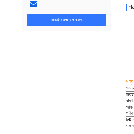
পণ্
এখনই যোগাযোগ করুন
পণ্য
ক্ষমত
মাত্র
ধারণক
আকার
পরিব
MO
ওজন