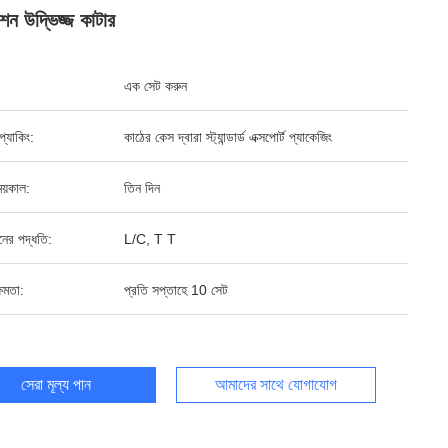
ফংশন উদ্ভিজ্জ কাটার
এক সেট করুন
ড প্যাকিং:
কাঠের কেস দ্বারা স্ট্যান্ডার্ড এক্সপোর্ট প্যাকেজিং
য়কাল:
তিন দিন
ানের পদ্ধতি:
L/C, T T
ষমতা:
প্রতি সপ্তাহে 10 সেট
সেরা মূল্য পান
আমাদের সাথে যোগাযোগ