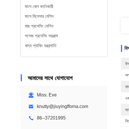
মাংস বোল কর্তনকারী
মাংস মিনেসার মেশিন
মাছ প্রসেসিং মেশিন
সসেজ প্রসেসিং সরঞ্জাম
খাদ্য প্যাকিং যন্ত্রপাতি
বি
উৎ
সাক
আমাদের সাথে যোগাযোগ
মাত
Miss. Eve
ওজ
knutty@jiuyingffoma.com
মড
86--37201995
বি