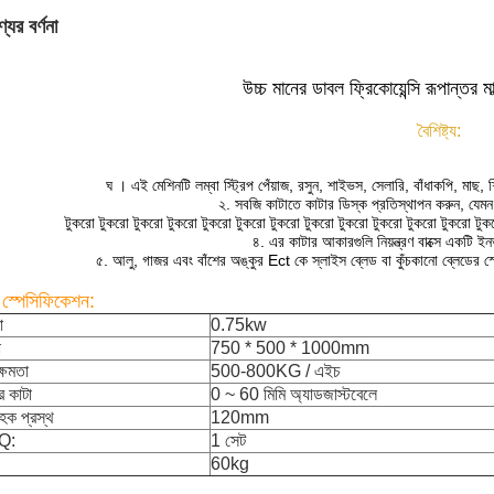
যের বর্ণনা
উচ্চ মানের ডাবল ফ্রিকোয়েন্সি রূপান্তর ম
বৈশিষ্ট্য:
ঘ
।
এই মেশিনটি লম্বা স্ট্রিপ পেঁয়াজ, রসুন, শাইভস, সেলারি, বাঁধাকপি, মাছ
২. সবজি কাটাতে কাটার ডিস্ক প্রতিস্থাপন করুন, যেমন
টুকরো টুকরো টুকরো টুকরো টুকরো টুকরো টুকরো টুকরো টুকরো টুকরো টুকরো টুকরো টুক
৪. এর কাটার আকারগুলি নিয়ন্ত্রণ বাক্সে একটি ইনভার
৫. আলু, গাজর এবং বাঁশের অঙ্কুর Ect কে স্লাইস ব্লেড বা কুঁচকানো ব্লেডের 
 স্পেসিফিকেশন:
া
0.75kw
া
750 * 500 * 1000mm
্ষমতা
500-800KG / এইচ
 কাটা
0 ~ 60 মিমি অ্যাডজাস্টবেলে
াহক প্রস্থ
120mm
Q:
1 সেট
60kg