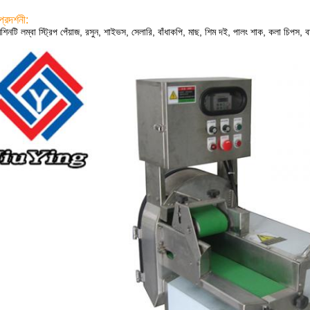
্রদর্শনী:
শিনটি লম্বা স্ট্রিপ পেঁয়াজ, রসুন, শাইভস, সেলারি, বাঁধাকপি, মাছ, শিম দই, পালং শাক, কলা চিপস, ব