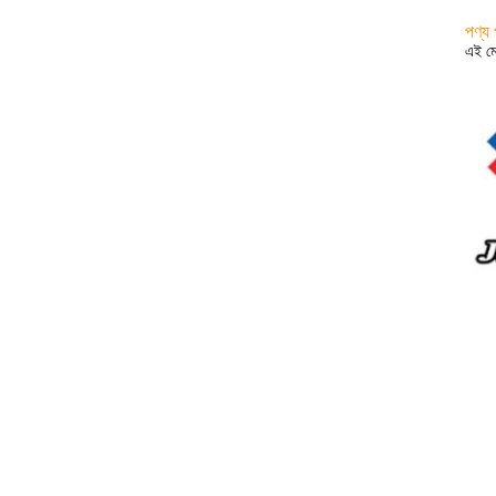
পণ্য প
এই মে