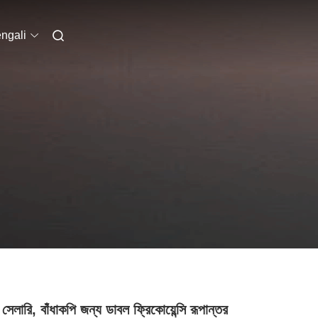
ngali
সেলারি, বাঁধাকপি জন্য ডাবল ফ্রিকোয়েন্সি রূপান্তর