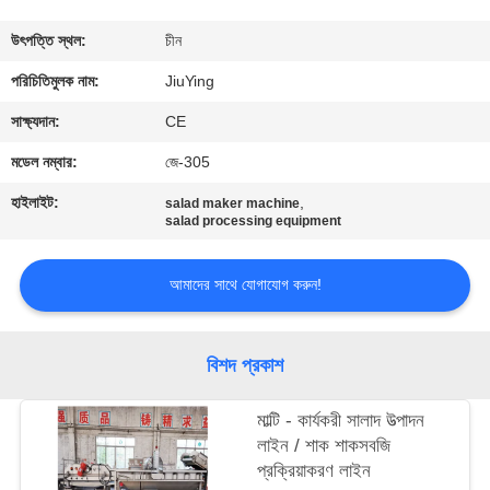
পরিদর্শন
উৎপত্তি স্থল:
চীন
গুণমান
পরিচিতিমুলক নাম:
JiuYing
নিয়ন্ত্রণ
সাক্ষ্যদান:
CE
মডেল নম্বার:
জে-305
আমাদের
হাইলাইট:
,
salad maker machine
সাথে
salad processing equipment
যোগাযোগ
আমাদের সাথে যোগাযোগ করুন!
খবর
বিশদ প্রকাশ
মামলা
মাল্টি - কার্যকরী সালাদ উত্পাদন
লাইন / শাক শাকসবজি
একটি
প্রক্রিয়াকরণ লাইন