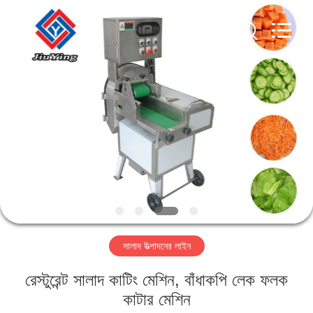
Guangzhou
Jiuying
Food
Machinery
Co.,Ltd.
All
Rights
Reserved.
বাড়ি
পণ্য
ভিআর
শো
আমাদের
সালাদ উত্পাদনের লাইন
সম্বন্ধে
রেস্টুরেন্ট সালাদ কাটিং মেশিন, বাঁধাকপি লেক ফলক
কারখানা
কাটার মেশিন