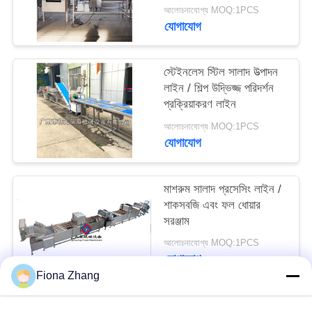
উদ্ধৃতি
আলোচনাযোগ্য MOQ:1PCS
যোগাযোগ
অনুরোধ
করুন
স্টেইনলেস স্টিল সালাদ উত্পাদন
লাইন / শিল্প উদ্ভিজ্জ পরিদর্শন
সাইট
প্রক্রিয়াকরণ লাইন
ম্যাপ
আলোচনাযোগ্য MOQ:1PCS
যোগাযোগ
গোপনীয়তা
মাশরুম সালাদ প্রসেসিং লাইন /
নীতি
শাকসবজি এবং ফল ধোয়ার
সরঞ্জাম
আলোচনাযোগ্য MOQ:1PCS
যোগাযোগ
Fiona Zhang