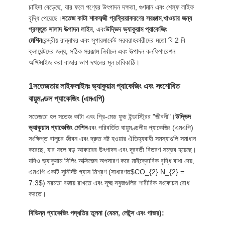
চাহিদা বেড়েছে, যার ফলে পণ্যের উৎপাদন দক্ষতা, গুণমান এবং শেল্ফ লাইফ
উদ্ধৃতি
বৃদ্ধি পেয়েছে।
সতেজ কাটা শাকসব্জী প্রক্রিয়াকরণের সরঞ্জাম
,
খাওয়ার জন্য
অনুরোধ
প্রস্তুত সালাদ উত্পাদন লাইন
, এবং
উদ্ভিদ ভ্যাকুয়াম প্যাকেজিং
মেশিন
কেন্দ্রীয় রান্নাঘর এবং সুপারমার্কেট সরবরাহকারীদের মতো বি 2 বি
করুন
ক্লায়েন্টদের জন্য, সঠিক সরঞ্জাম নির্বাচন এবং উত্পাদন কনফিগারেশন
অপ্টিমাইজ করা বাজার ভাগ দখলের মূল চাবিকাঠি।
সাইট
1সতেজতার লাইফলাইনঃ ভ্যাকুয়াম প্যাকেজিং এবং সংশোধিত
ম্যাপ
বায়ুমণ্ডল প্যাকেজিং (এমএপি)
সতেজতা হল সতেজ কাটা এবং প্রি-মেড ফুড ইন্ডাস্ট্রির "জীবনী"।
উদ্ভিদ
গোপনীয়তা
ভ্যাকুয়াম প্যাকেজিং মেশিন
এবং পরিবর্তিত বায়ুমণ্ডলীয় প্যাকেজিং (এমএপি)
সংক্ষিপ্ত বালুচর জীবন এবং দ্রুত নষ্ট হওয়ার ঐতিহ্যবাহী সমস্যাগুলি সমাধান
নীতি
করেছে, যার ফলে বড় আকারের উৎপাদন এবং দূরবর্তী বিতরণ সম্ভব হয়েছে।
যদিও ভ্যাকুয়াম সিলিং অক্সিজেন অপসারণ করে মাইক্রোবিক বৃদ্ধি বাধা দেয়,
এমএপি একটি সুনির্দিষ্ট গ্যাস মিশ্রণ (সাধারণত
$CO_{2}:N_{2} =
7:3$
) নরমতা বজায় রাখতে এবং সূক্ষ্ম সবুজগুলির শারীরিক সংকোচন রোধ
করতে।
বিভিন্ন প্যাকেজিং পদ্ধতির তুলনা (যেমন, লেটুস এবং গাজর):