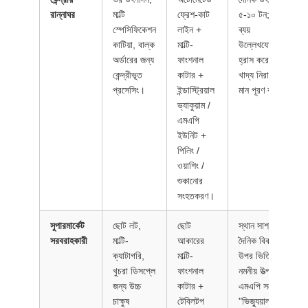
রান্নাঘর
মাল্টি
ফ্রেশ-কাট
৫-১০ টন; শ্রম
স্পেসিফিকেশন
লাইন +
ব্যয়
কাটিয়া, বাল্ক
মাল্টি-
উল্লেখযোগ্যভাবে
অর্ডারের জন্য
ফাংশনাল
হ্রাস করে; কঠোর
কেন্দ্রীভূত
কাটার +
খাদ্য নিরাপত্তা
প্রসেসিং।
ইন্ডাস্ট্রিয়াল
মান পূরণ করে।
ভ্যাকুয়াম /
এমএপি
ইউনিট +
পিলিং /
ওয়াশিং /
শুকানোর
সংহতকরণ।
সুপারমার্কেট
ছোট লট,
ছোট
স্থান সাশ্রয়;
সরবরাহকারী
মাল্টি-
আকারের
দৈনিক বিক্রয়ের
ক্যাটাগরি,
মাল্টি-
উপর ভিত্তি করে
খুচরা ডিসপ্লে
ফাংশনাল
নমনীয় উত্পাদন;
জন্য উচ্চ
কাটার +
এমএপি সর্বোচ্চ
চাক্ষুষ
টেবিলটপ
"ভিজ্যুয়াল