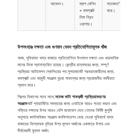
আবেদন।
ম্যাপ মেশিন
সতেজতা" নিশ্চিত
+ কমপ্যাক্ট
করে।
লিফ গ্রিন
ওয়াশার।
উপসংহারঃ দক্ষতা এবং গুণমান যেমন প্রতিযোগিতামূলক খাঁজ
আজ, সুবিধামত খাদ্য বাজারে প্রতিযোগিতা উৎপাদন দক্ষতা এবং ধারাবাহিক
মানের দিকে স্থানান্তরিত হয়েছে। কেন্দ্রীয় রান্নাঘরের জন্য, সম্পূর্ণ
প্রক্রিয়া অটোমেশন স্কেলিংয়ের পথ;সুপারমার্কেট সরবরাহকারীদের জন্য,
কমপ্যাক্ট এবং বহুমুখী সরঞ্জাম খুচরা সাফল্যের জন্য প্রয়োজনীয় নমনীয়তা
প্রদান করে।
শিল্পের বিকাশের সাথে সাথে,
সতেজ কাটা শাকসব্জী প্রক্রিয়াকরণের
সরঞ্জাম
স্মার্ট প্যারামিটার সমন্বয়ের জন্য এআইকে আরও সংহত করবে এবং
শক্তির দক্ষতার উপর আরও বেশি মনোযোগ দেবে।তাদের নির্দিষ্ট কুলুঙ্গি
অনুসারে কাস্টমাইজড সরঞ্জাম কনফিগারেশন বেছে নেওয়া সুবিধার্থে খাদ্য
বাজারের বিস্ফোরক বৃদ্ধির উপর মূলধন অর্জনের একমাত্র উপায় এবং
দীর্ঘমেয়াদী মুনাফা অর্জন.