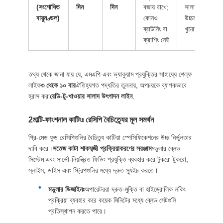
(সংশোধিত
দিন
দিন
বজায় রাখে;
সালাদ,
বায়ুমণ্ডল)
কোনও
উচ্চমানের
ব্রাউনিং বা
খুচরা বিক্রয়
ক্রাশিং নেই
তথ্য থেকে জানা যায় যে, এমএপি এবং ভ্যাকুয়াম প্রযুক্তির সাহায্যে শেল্ফ
লাইফ
৩ থেকে ১০ বার
ঐতিহ্যগত পদ্ধতির তুলনায়, অপচয়কে ব্যাপকভাবে
হ্রাস করা
রেডি-টু-খাওয়ার সালাদ উৎপাদন লাইন
.
2মাল্টি-ফাংশনাল কাটিংঃ রেসিপি বৈচিত্র্যের মূল সমর্থন
প্রি-মেড ফুড রেসিপিগুলির বৈচিত্র্য কাটিয়া স্পেসিফিকেশনের উচ্চ নির্ভুলতার
দাবি করে।
সতেজ কাটা শাকসব্জী প্রক্রিয়াকরণের সরঞ্জাম
মডুলার ব্লেড
সিস্টেম এবং সার্ভো-নিয়ন্ত্রিত ফিডিং প্রযুক্তি ব্যবহার করে টুকরো টুকরো,
স্লাইস, ডাইস এবং স্ট্রিপগুলির মধ্যে দ্রুত স্যুইচ করতে।
মডুলার ডিজাইনঃ
অপারেটররা দ্রুত-মুক্তি বা হাইড্রোলিক লকিং
প্রক্রিয়া ব্যবহার করে কয়েক মিনিটের মধ্যে ব্লেড সেটগুলি
প্রতিস্থাপন করতে পারে।