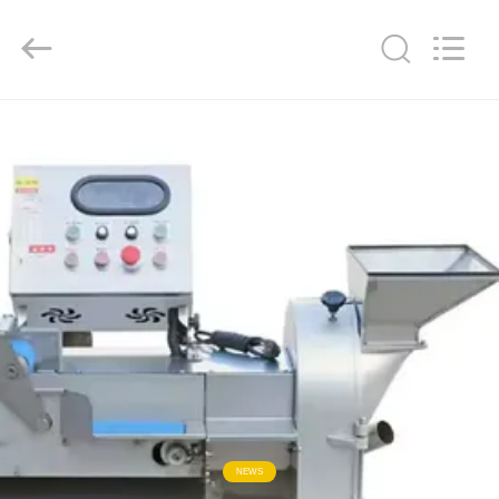
Guangzhou
Jiuying
Food
Machinery
Co.,Ltd.
All
Rights
Reserved.
বাড়ি
পণ্য
ভিআর
শো
আমাদের
সম্বন্ধে
কারখানা
NEWS