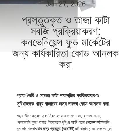
পরিদর্শন
Jan 27, 2026
প্রস্তুতকৃত ও তাজা কাটা
গুণমান
সবজি প্রক্রিয়াকরণ:
নিয়ন্ত্রণ
কনভেনিয়েন্স ফুড মার্কেটের
জন্য কার্যকারিতা কোড আনলক
আমাদের
সাথে
করা
যোগাযোগ
খবর
প্রাক-তৈরি ও সতেজ কাটা শাকসব্জির প্রক্রিয়াকরণঃ
সুবিধাজনক খাদ্য বাজারের জন্য দক্ষতা কোড আনলক করা
মামলা
শহুরে জীবনযাত্রার ত্বরান্বিত হওয়া এবং খরচ বাড়ার সাথে সাথে,
"কনভেনসি ফুড" বাজার বিস্ফোরক বৃদ্ধির সাক্ষী হচ্ছে।
সতেজ কাটা
সবজি,
একটি
মূল কাঁচামাল
খাওয়ার জন্য প্রস্তুত (আরটিই)
এই বাজার বুমের ফলে পণ্যের