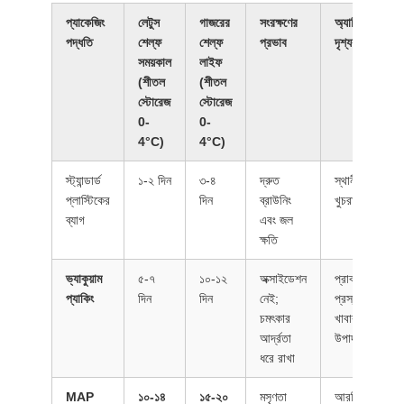
প্যাকেজিং
লেটুস
গাজরের
সংরক্ষণের
অ্যাপ্লিকেশন
পদ্ধতি
শেল্ফ
শেল্ফ
প্রভাব
দৃশ্যকল্প
সময়কাল
লাইফ
(শীতল
(শীতল
স্টোরেজ
স্টোরেজ
0-
0-
4°C)
4°C)
স্ট্যান্ডার্ড
১-২ দিন
৩-৪
দ্রুত
স্থানীয় ক্ষুদ্র
প্লাস্টিকের
দিন
ব্রাউনিং
খুচরা
ব্যাগ
এবং জল
ক্ষতি
ভ্যাকুয়াম
৫-৭
১০-১২
অক্সাইডেশন
প্রাক-
প্যাকিং
দিন
দিন
নেই;
প্রস্তুত
চমৎকার
খাবার
আর্দ্রতা
উপাদান
ধরে রাখা
MAP
১০-১৪
১৫-২০
মসৃণতা
আরটিই