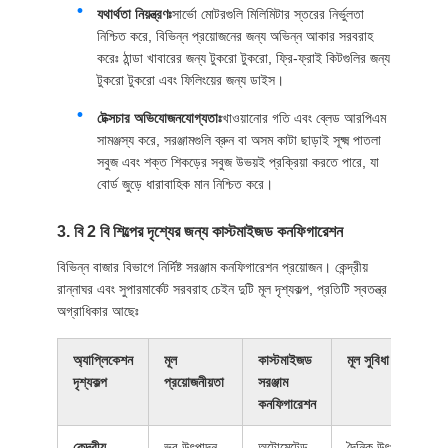
যথার্থতা নিয়ন্ত্রণঃ
সার্ভো মোটরগুলি মিলিমিটার স্তরের নির্ভুলতা
নিশ্চিত করে, বিভিন্ন প্রয়োজনের জন্য অভিন্ন আকার সরবরাহ
করেঃ ঠান্ডা খাবারের জন্য টুকরো টুকরো, ফ্রি-ফ্রাই কিটগুলির জন্য
টুকরো টুকরো এবং ফিলিংয়ের জন্য ডাইস।
টেক্সচার অভিযোজনযোগ্যতাঃ
খাওয়ানোর গতি এবং ব্লেড আরপিএম
সামঞ্জস্য করে, সরঞ্জামগুলি ব্রুন বা অসম কাটা ছাড়াই সূক্ষ্ম পাতলা
সবুজ এবং শক্ত শিকড়ের সবুজ উভয়ই প্রক্রিয়া করতে পারে, যা
বোর্ড জুড়ে ধারাবাহিক মান নিশ্চিত করে।
3. বি 2 বি শিল্পের দৃশ্যের জন্য কাস্টমাইজড কনফিগারেশন
বিভিন্ন বাজার বিভাগে নির্দিষ্ট সরঞ্জাম কনফিগারেশন প্রয়োজন। কেন্দ্রীয়
রান্নাঘর এবং সুপারমার্কেট সরবরাহ চেইন দুটি মূল দৃশ্যকল্প, প্রতিটি স্বতন্ত্র
অগ্রাধিকার আছেঃ
অ্যাপ্লিকেশন
মূল
কাস্টমাইজড
মূল সুবিধা
দৃশ্যকল্প
প্রয়োজনীয়তা
সরঞ্জাম
কনফিগারেশন
কেন্দ্রীয়
ভর উৎপাদন,
অটোমেটেড
দৈনিক উৎপাদন