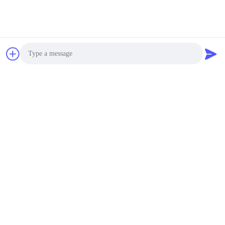
Photo
Video Call
Audio Call